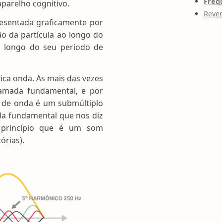
Freq
aparelho cognitivo.
Reve
presentada graficamente por
o da partícula ao longo do
o longo do seu período de
ca onda. As mais das vezes
amada fundamental, e por
o de onda é um submúltiplo
da fundamental que nos diz
 princípio que é um som
rias).