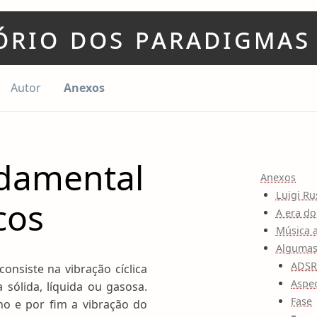
ório dos paradigmas
Current page:
Autor
Anexos
ndamental
Anexos
Luigi Ru
cos
A era do
Música a
Algumas
ADS
onsiste na vibração cíclica
Aspec
 sólida, líquida ou gasosa.
Fase
no e por fim a vibração do