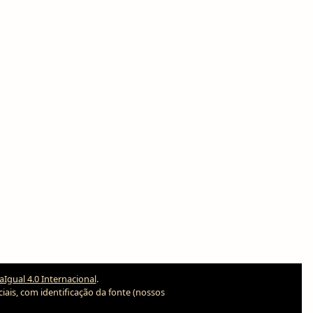
gual 4.0 Internacional
.
iais, com identificação da fonte (nossos