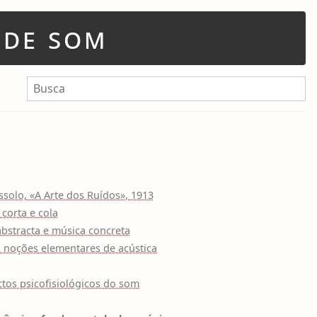
 de som
Bu
Search:
ssolo, «A Arte dos Ruídos», 1913
 corta e cola
bstracta e música concreta
 noções elementares de acústica
R
tos psicofisiológicos do som