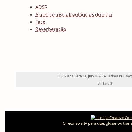
ADSR
Aspectos psicofisiológicos do som
Fase
Reverberação
Rui Viana Pereira, jun-2026 ► última revisão
visitas: 0
O recurso a IA para citar, glosar ou tr