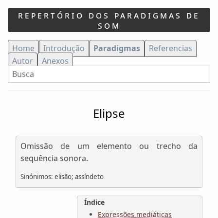
repertório dos paradigmas de
som
Current page:
Home
Introdução
Paradigmas
Referencias
Autor
Anexos
Bu
Search:
Elipse
Omissão de um elemento ou trecho da
sequência sonora.
Sinónimos: elisão; assíndeto
Índice
Expressões mediáticas